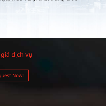
giá dịch vụ
quest Now!