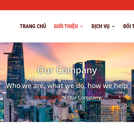
TRANG CHỦ
GIỚI THIỆU
DỊCH VỤ
ĐỐI 
Our Company
Who we are, what we do, how we help
TRANG CHỦ
» Our Company