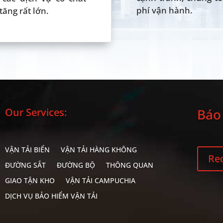
phí vận hành.
tăng rất lớn.
Our Services:
Báo 
VẬN TẢI BIỂN
VẬN TẢI HÀNG KHÔNG
Re
ĐƯỜNG SẮT
ĐƯỜNG BỘ
THÔNG QUAN
GIAO TẬN KHO
VẬN TẢI CAMPUCHIA
DỊCH VỤ BẢO HIỂM VẬN TẢI