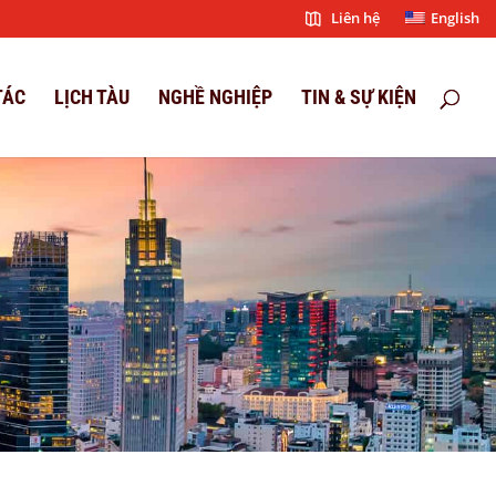
Liên hệ
English
TÁC
LỊCH TÀU
NGHỀ NGHIỆP
TIN & SỰ KIỆN