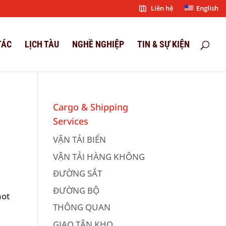
Liên hệ
English
TÁC
LỊCH TÀU
NGHỀ NGHIỆP
TIN & SỰ KIỆN
Cargo & Shipping
Services
VẬN TẢI BIỂN
VẬN TẢI HÀNG KHÔNG
ĐƯỜNG SẮT
ĐƯỜNG BỘ
not
THÔNG QUAN
GIAO TẬN KHO