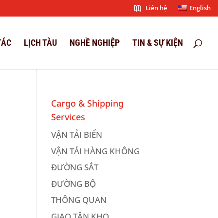
Liên hệ
English
TÁC
LỊCH TÀU
NGHỀ NGHIỆP
TIN & SỰ KIỆN
Cargo & Shipping
Services
VẬN TẢI BIỂN
VẬN TẢI HÀNG KHÔNG
ĐƯỜNG SẮT
ĐƯỜNG BỘ
THÔNG QUAN
GIAO TẬN KHO