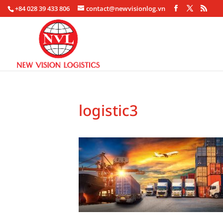
+84 028 39 433 806
contact@newvisionlog.vn
logistic3