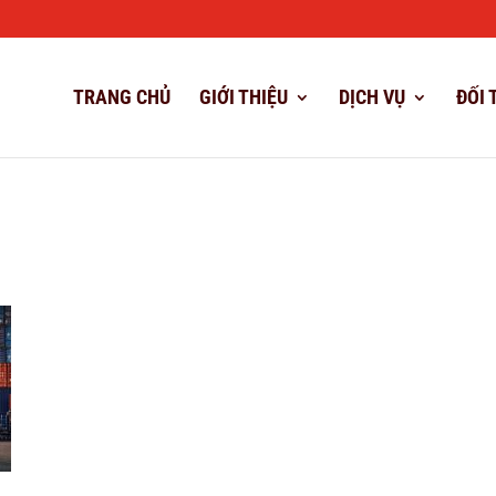
TRANG CHỦ
GIỚI THIỆU
DỊCH VỤ
ĐỐI 